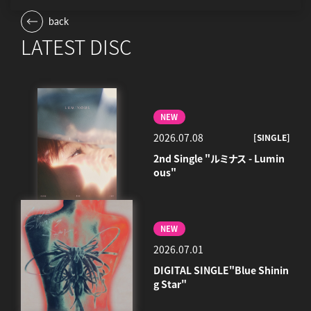
back
LATEST DISC
NEW
2026.07.08
[SINGLE]
2nd Single "ルミナス - Lumin
ous"
NEW
2026.07.01
DIGITAL SINGLE"Blue Shinin
g Star"