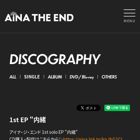
MENU
DISCOGRAPHY
ALL
SINGLE
ALBUM
DVD / Blu-ray
OTHERS
1st EP "内緒
アイナ・ジ・エンド 1st solo EP "内緒"
CD購入・配信はこちらから▷
https://aina.lnk.to/knJhG1CL