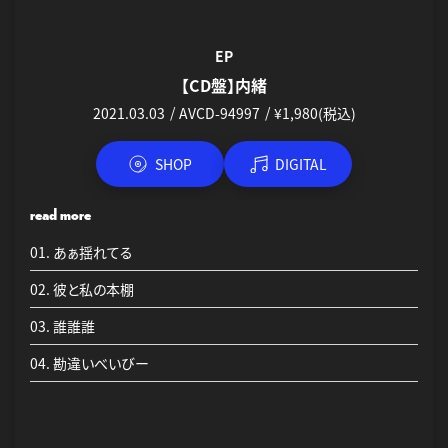
EP
【CD盤】内緒
2021.03.03
AVCD-94997
¥1,980(税込)
SHOP
DIGITAL
初回仕様：7インチサイズ紙ジャケット
read more
01. あぁ揺れてる
02. 彼と私の本棚
03. 誰誰誰
04. 勘違いべいびー