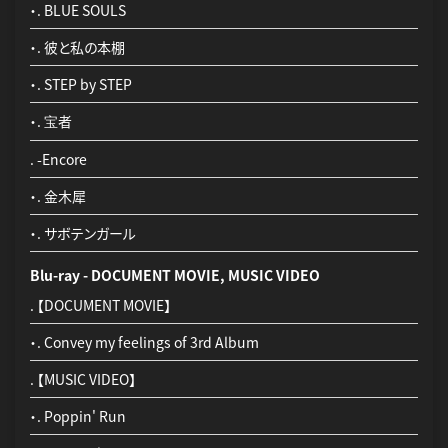
・. BLUE SOULS
・. 彼と私の本棚
・. STEP by STEP
・. 宝者
. -Encore
・. 金木犀
・. サボテンガール
Blu-ray - DOCUMENT MOVIE, MUSIC VIDEO
. 【DOCUMENT MOVIE】
・. Convey my feelings of 3rd Album
. 【MUSIC VIDEO】
・. Poppin' Run