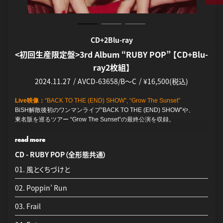
応募受付期間：2024/11/26(火)正午～2024/12/2(月)23:59まで予定
＜全国主要CDショップ汎用特典＞
CD+2Blu-ray
CD+2DVD
CD
3形態共通：
アイナ・ジ・エンド トレーディングカード（全3種ランダ
<初回生産限定盤>3rd Album “RUBY POP” 【CD+Blu-
<通常盤>3rd Album “RUBY POP” 【CD+DVD2枚組】
<通常盤>3rd Album “RUBY POP” 【CD Only】
ム付与）
ray2枚組】
2024.11.27
2024.11.27
AVCD-63659/B～C
AVCD-63660
¥3,630(税込)
¥9,020(税込)
＜法人別特典＞
2024.11.27
AVCD-63658/B～C
¥16,500(税込)
初回生産限定盤【AL+Blu-ray Disc2枚組】対象
CD - RUBY POP（全形態共通）
Live映像：
“BACK TO THE (END) SHOW”
BiSH解散後初のワンマンライブ“BACK TO THE (END) SHOW”
を収録。
Live映像：
“BACK TO THE (END) SHOW”, “Grow The Sunset”
01. 風とくちづけと
タワーレコード：アイナ・ジ・エンド“ENDROLL”@日本武道館ライブ
BiSH解散後初のワンマンライブ“BACK TO THE (END) SHOW”や、
音源CD①
MUSIC VIDEO
収録曲：「Frail」「きえないで」
東名阪を巡るツアー “Grow The Sunset”の最終
02. Poppin’ Run
公演を収録。
read more
01 Poppin’ Run
02 Love Sick
read more
03. Frail
DOCUMENT MOVIE：Convey my feelings of 3rd Album
HMV：アイナ・ジ・エンド“ENDROLL”@日本武道館ライブ音源CD②
CD - RUBY POP（全形態共通）
03 Frail
収録曲：「Red:birthmark」「金木犀」
作品制作の裏側を納めたドキュメントムービーを収録。
CD - RUBY POP（全形態共通）
04 宝者
01. 風とくちづけと
04. Entropy
05 帆
MUSIC VIDEO
TSUTAYA RECORDS：アイナ・ジ・エンド“ENDROLL”@日本武道館ラ
01. 風とくちづけと
06 アイコトバ
02. Poppin’ Run
01 Poppin’ Run
05. ハートにハート
イブ音源CD③
07 宝石の日々
02 Love Sick
収録曲：「死にたい夜にかぎって」「誰誰誰」
02. Poppin’ Run
08 Red:birthmark
03. Frail
06. Love Sick
03 Frail
04 宝者
Amazon：アイナ・ジ・エンド“ENDROLL”@日本武道館ライブ音源
03. Frail
04. Entropy
07. 煽り癖と泣き虫
05 帆
CD④
収録曲：「Love Sick」「日々」
06 アイコトバ