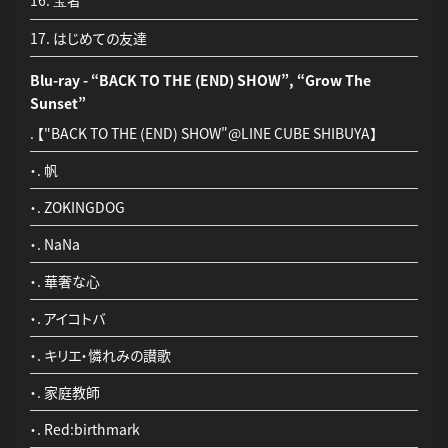
17. はじめての友達
17. はじめての友達
DVD - “BACK TO THE (END) SHOW”
Blu-ray - “BACK TO THE (END) SHOW”, “Grow The
. 【"BACK TO THE (END) SHOW"@LINE CUBE SHIBUYA】
Sunset”
01. 帆
. 【"BACK TO THE (END) SHOW"@LINE CUBE SHIBUYA】
02. ZOKINGDOG
・. 帆
03. NaNa
・. ZOKINGDOG
特典A：アイナ・ジ・エンド直筆サイン入りB2ポスター1枚
04. 華奢な心
・. NaNa
特典B：アイナ・ジ・エンド オリジナルデザインポッキー(16本入り)5箱
05. アイコトバ
セット
・. 華奢な心
06. キリエ・憐れみの讃歌
特典C：アイナ・ジ・エンド オリジナル仕様ニベアクリーム(大缶)１個
・. アイコトバ
└ニベアは既存商品にオリジナルシールを貼る仕様となります。
07. 家庭教師
・. キリエ・憐れみの讃歌
※【AL+DVD2枚組】【AL】は全国汎用特典となります。
08. Red:birthmark
・. 家庭教師
09. 虹
・. Red:birthmark