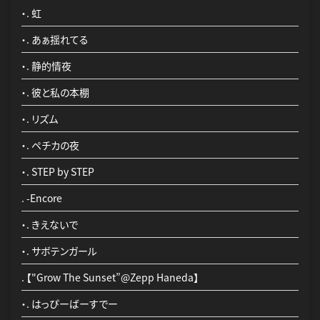
10. あぁ揺れてる
・. 虹
11. 静的情夜
・. あぁ揺れてる
12. 彼と私の本棚
・. 静的情夜
13. リズム
・. 彼と私の本棚
14. ペチカの夜
・. リズム
15. STEP by STEP
・. ペチカの夜
. -Encore
・. STEP by STEP
16. きえないで
. -Encore
17. サボテンガール
・. きえないで
DVD - MUSIC VIDEO
・. サボテンガール
・. Poppin' Run
. 【"Grow The Sunset”@Zepp Haneda】
・. Love Sick
・. はっぴーばーすでー
・. Frail