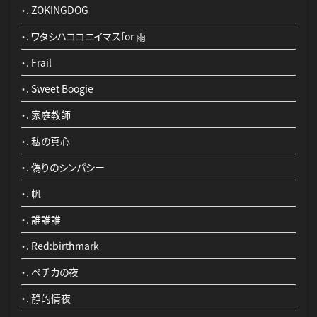
・. ZOKINGDOG
・. 宝者
・. ワタシハココニイマスfor 雨
・. 帆
・. Frail
・. アイコトバ
・. Sweet Boogie
・. 宝石の日々
・. 家庭教師
・. Red:birthmark
・. 私の真心
・. 偽りのシンパシー
・. 帆
・. 誰誰誰
・. Red:birthmark
・. ペチカの夜
・. 静的情夜