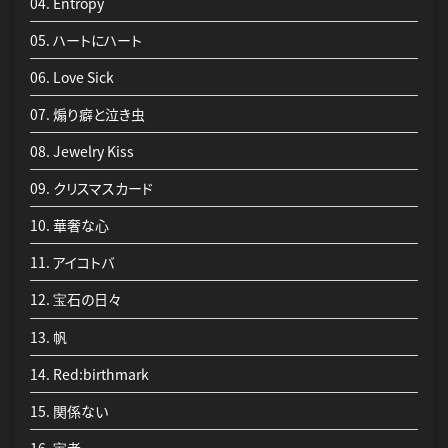
04. Entropy
05. ハートにハート
08. Jewelry Kiss
07 宝石の日々
08 Red:birthmark
楽天BOOKS：アイナ・ジ・エンド“ENDROLL”@日本武道館ライブ音源
05. ハートにハート
06. Love Sick
09. クリスマスカード
CD⑤
収録曲：「アイコトバ」「家庭教師」
06. Love Sick
07. 煽り癖と泣き虫
10. 華奢な心
セブンネットショッピング：アイナ・ジ・エンド“ENDROLL”@日本武
07. 煽り癖と泣き虫
08. Jewelry Kiss
11. アイコトバ
道館ライブ音源CD⑥
収録曲：「宝者」「ペチカの夜」
08. Jewelry Kiss
09. クリスマスカード
12. 宝石の日々
※【AL+DVD2枚組】【AL】は全国汎用特典となります。
09. クリスマスカード
10. 華奢な心
13. 帆
10. 華奢な心
＜アイナ荘OFFICAL SHOP＞
11. アイコトバ
14. Red:birthmark
初回生産限定盤【AL+Blu-ray Disc2枚組】対象：3種よりお好きな特典1
11. アイコトバ
点
12. 宝石の日々
15. 関係ない
12. 宝石の日々
13. 帆
16. 宝者
13. 帆
14. Red:birthmark
17. はじめての友達
14. Red:birthmark
15. 関係ない
15. 関係ない
16. 宝者
16. 宝者