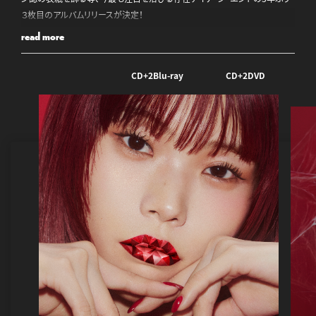
３枚目のアルバムリリースが決定！
read more
CDご予約はこちらから▷
https://aina.lnk.to/1127_CD
CD+2Blu-ray
CD+2DVD
■AL購入者特典
3形態共通初回封入：特典応募シリアルナンバー
対象商品
【AL+2Blu-ray】AVCD-63658/B～C ￥16,500(tax in) ※初回生産限定盤
【AL+2DVD】(AVCD-63659/B～C) ￥9,020(tax in)
【AL】(AVCD-63660) ￥3,630(tax in)
特典①：アイナ・ジ・エンド オリジナルデザインポッキー(16本入り)1
箱 抽選で300名様
特典②：アイナ・ジ・エンド オリジナル仕様ニベアクリーム(大缶)１
個 抽選で300名様
※いずれもアイナ荘OFFICAL SHOPでお付けするものと同様です。
＜応募方法＞
対象商品に初回封入されるシリアルNOを使用し、後日公開となる特典
応募サイトにてご応募ください。
シリアルNO1件につき1応募となります。