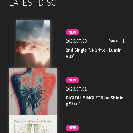
LATEST DISC
NEW
2026.07.08
[SINGLE]
2nd Single "ルミナス - Lumin
ous"
NEW
2026.07.01
DIGITAL SINGLE"Blue Shinin
g Star"
NEW