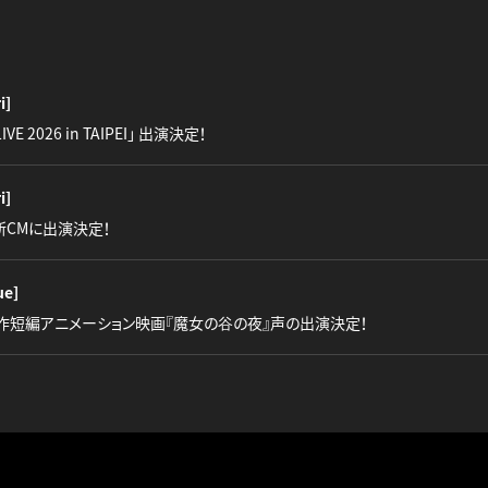
i]
LIVE 2026 in TAIPEI」 出演決定！
i]
』新CMに出演決定！
ue]
作短編アニメーション映画『魔女の谷の夜』声の出演決定！