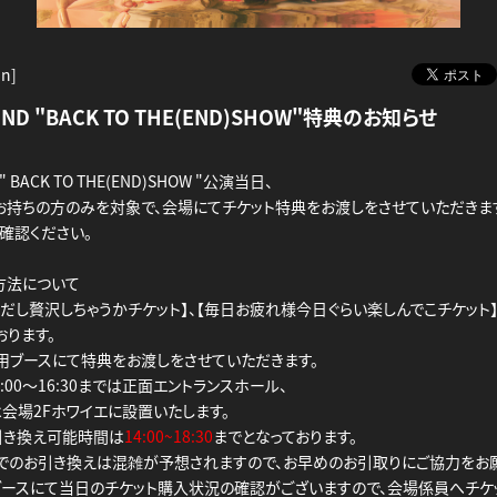
un]
 END "BACK TO THE(END)SHOW"特典のお知らせ
D " BACK TO THE(END)SHOW "公演当日、
お持ちの方のみを対象で、会場にてチケット特典をお渡しをさせていただきま
確認ください。
方法について
にだし贅沢しちゃうかチケット】、【毎日お疲れ様今日ぐらい楽しんでこチケット
おります。
用ブースにて特典をお渡しをさせていただきます。
:00～16:30までは正面エントランスホール、
会場2Fホワイエに設置いたします。
引き換え可能時間は
14:00~18:30
までとなっております。
でのお引き換えは混雑が予想されますので、お早めのお引取りにご協力をお願
ブースにて当日のチケット購入状況の確認がございますので、会場係員へチケ