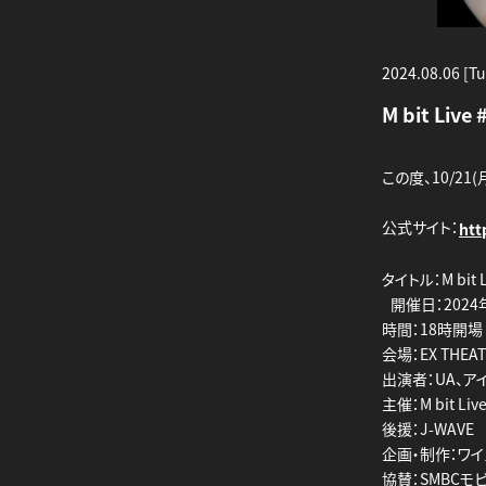
2024.08.06 [Tu
M bit Liv
この度、10/21
公式サイト：
htt
タイトル：M bit L
開催日：2024年
時間：18時開場
会場：EX THEA
出演者：UA、ア
主催：M bit L
後援：J-WAVE
企画・制作：ワ
協賛：SMBCモ