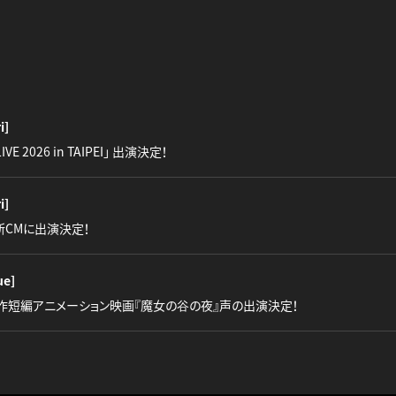
i]
LIVE 2026 in TAIPEI」 出演決定！
i]
』新CMに出演決定！
ue]
作短編アニメーション映画『魔女の谷の夜』声の出演決定！