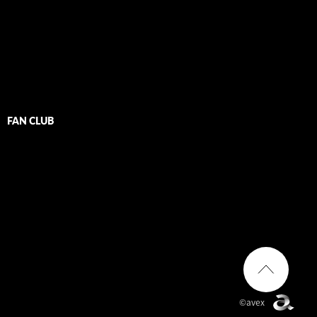
FAN CLUB
©avex