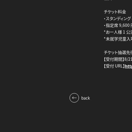
チケット料金
・スタンディング 8
・指定席 9,600
*お一人様 1 公
*未就学児童入
チケット抽選先
【受付期間】8/21(
【受付 URL】
htt
back