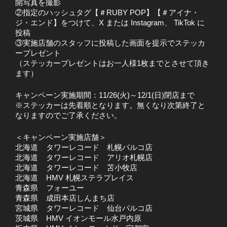
開写真を撮影
②指定のハッシュタグ【＃RUBY POP】【＃アイナ・
ジ・エンド】をつけて、X または Instagram、 TikTok に
投稿
③実施店舗のスタッフに投稿した画面を提示でステッカ
ープレゼント
（ステッカープレゼントはお一人様1枚までとさせて頂き
ます）
キャンペーン実施期間：11/26(火)～12/1(日)閉店まで
※ステッカーは先着順となります。無くなり次第終了と
なりますのでご了承ください。
＜キャンペーン実施店舗＞
北海道
タワーレコード 札幌パルコ店
北海道
タワーレコード アリオ札幌店
北海道
タワーレコード 苫小牧店
北海道
HMV 札幌ステラプレイス
青森県
フォーユー
青森県
成田本店しんまち店
宮城県
タワーレコード 仙台パルコ店
茨城県
HMV イオンモール水戸内原