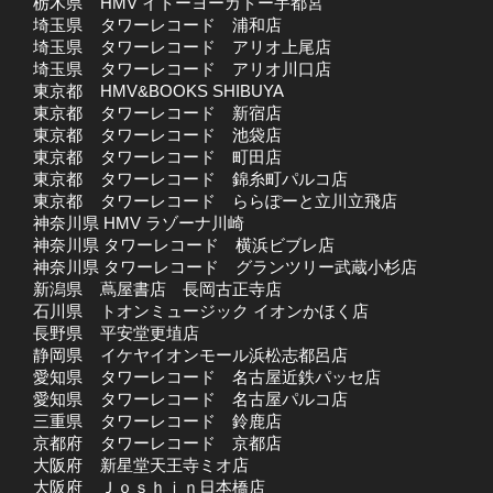
栃木県
HMV イトーヨーカドー宇都宮
埼玉県
タワーレコード 浦和店
埼玉県
タワーレコード アリオ上尾店
埼玉県
タワーレコード アリオ川口店
東京都
HMV&BOOKS SHIBUYA
東京都
タワーレコード 新宿店
東京都
タワーレコード 池袋店
東京都
タワーレコード 町田店
東京都
タワーレコード 錦糸町パルコ店
東京都
タワーレコード ららぽーと立川立飛店
神奈川県 HMV ラゾーナ川崎
神奈川県 タワーレコード 横浜ビブレ店
神奈川県 タワーレコード グランツリー武蔵小杉店
新潟県
蔦屋書店 長岡古正寺店
石川県
トオンミュージック イオンかほく店
長野県
平安堂更埴店
静岡県
イケヤイオンモール浜松志都呂店
愛知県
タワーレコード 名古屋近鉄パッセ店
愛知県
タワーレコード 名古屋パルコ店
三重県
タワーレコード 鈴鹿店
京都府
タワーレコード 京都店
大阪府
新星堂天王寺ミオ店
大阪府
Ｊｏｓｈｉｎ日本橋店