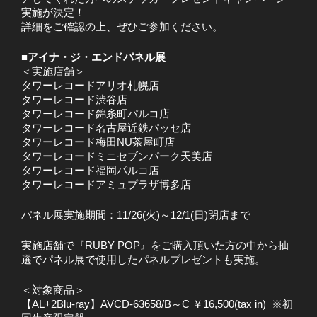
実施が決定！
詳細をご確認の上、ぜひご参加ください。
■アイナ・ジ・エンドパネル展
＜実施店舗＞
タワーレコードアリオ札幌店
タワーレコード渋谷店
タワーレコード錦糸町パルコ店
タワーレコード名古屋近鉄パッセ店
タワーレコード梅田NU茶屋町店
タワーレコードミニセブンパーク天美店
タワーレコード福岡パルコ店
タワーレコードアミュプラザ博多店
パネル展実施期間：11/26(火)～12/1(日)閉店まで
実施店舗で『RUBY POP』をご購入頂いた方の中から抽
選でパネル展で使用したパネルプレゼントも実施。
＜対象商品＞
【AL+2Blu-ray】AVCD-63658/B～C ￥16,500(tax in) ※初