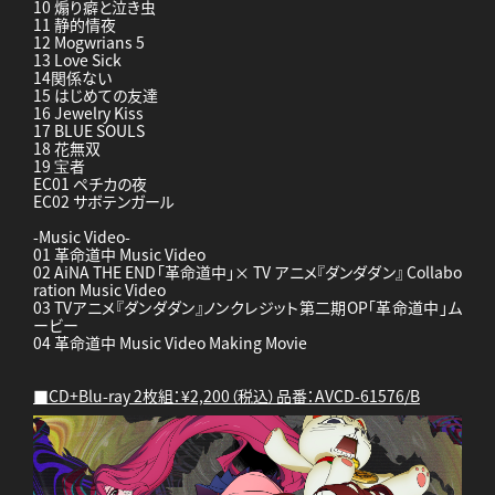
10 煽り癖と泣き虫
11 静的情夜
12 Mogwrians 5
13 Love Sick
14関係ない
15 はじめての友達
16 Jewelry Kiss
17 BLUE SOULS
18 花無双
19 宝者
EC01 ペチカの夜
EC02 サボテンガール
-Music Video-
01 革命道中 Music Video
02 AiNA THE END「革命道中」× TV アニメ『ダンダダン』 Collabo
ration Music Video
03 TVアニメ『ダンダダン』ノンクレジット第二期OP「革命道中」ム
ービー
04 革命道中 Music Video Making Movie
■CD+Blu-ray 2枚組：¥2,200（税込）品番：AVCD-61576/B