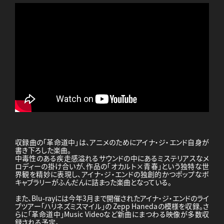
収録曲の「革命道中」は、アニメのためにアイナ・ジ・エンド自身が
書き下ろした楽曲。
中毒性のある疾走感溢れるサウンドの中にあるミステリアスなメ
ロディーの掛け合いが、作品の「オカルト×青春」という独特な世
界観を精妙に表現し、アイナ・ジ・エンドの独創的かつポップなボ
キャブラリーがふんだんに詰まった楽曲となっている。
また、Blu-rayには今年3月まで開催されたアイナ・ジ・エンドのライ
ブツアー「ハリネズミスマイル」の Zepp Hanedaの模様を収録。さ
らに「革命道中」Music Videoなど新曲にまつわる映像が多数収
録される予定。