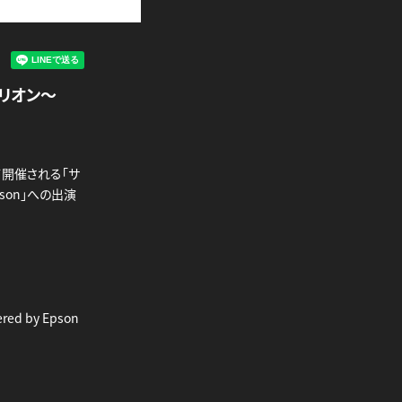
ビリオン～
にて開催される「サ
pson」への出演
d by Epson