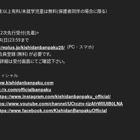
学生以上有料/未就学児童は無料(保護者同伴の場合に限る）
2次先行受付(先着)>
(日)23:59まで
(PC
)
://eplus.jp/kishidanbanpaku25/
・スマホ
会員登録（無料）が必要です。
詳細は受付画面にてご確認下さい。
フィシャル
www.kishidanbanpaku.com
://x.com/officialbanpaku
ttps://www.instagram.com/kishidanbanpaku_official/
tps://www.youtube.com/channel/UCtcztv-tjzAfrWIlUlB0LNA
tps://www.facebook.com/KishidanBanpakuOfficial