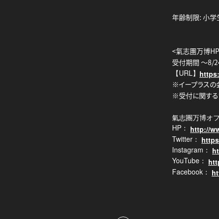
年齢制限: 小
<氣志團万博HP
受付期間 ～8/24
URL
https
【
】
※イープラスの
※受付に関する
氣志團万博オ
HP：
http://
Twitter：
https
Instagram：
h
YouTube：
ht
Facebook
ht
：