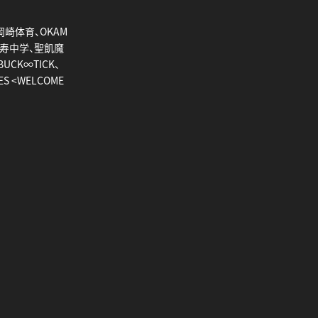
、岡崎体育、OKAM
比寿中学、聖飢魔
BUCK∞TICK、
S <WELCOME