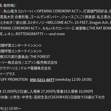
、敬称略)：
ド
、秋山竜次（ロバート）＜OPENING CEREMONY ACT＞、打首獄門同好会
團、君島大空 合奏形態、ゴールデンボンバー、ジュースごくごく倶楽部、私立恵
ときめき♡宣伝部、DJダイノジ <WELCOME ACT>、10-FEET、Dragon Ash、
NING CEREMONY ACT＞、ももいろクローバーZ、柳家睦とTHE RAT BONE
YME、レキシ、ROTTENGRAFFTY ・・・and more
ス男闘呼塾エンターテインメント
ス男闘呼塾エンターテインメント
2025実行委員会/ THE FOREST
トリー株式会社 / エプソン販売株式会社
クラブハリエ / テルヤ電機株式会社
社イープラス
TUFF PROMOTION
(weekday 12:00-18:00)
050-5211-6077
 15,000円/2日通し入場券 27,000円/青春18入場券 10,000円
券対象：小学生・中学生・高校生及び2026年4月1日段階で18歳以下の方
4(土）10:00～