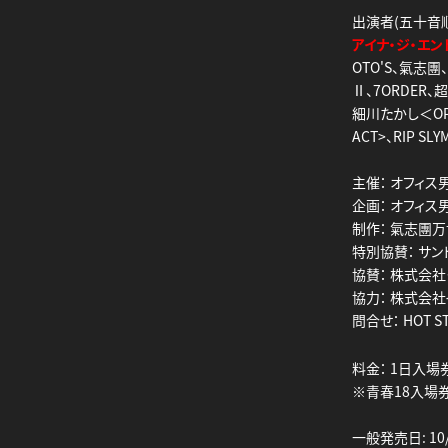
出演者(五十音順
アイナ・ジ・エン
OTO'S、氣志
Ⅱ、7ORDER、超
細川たかし＜OPE
ACT>、RIP SL
主催： オフィ
企画： オフィ
制作： 氣志團万博
特別協賛： サン
協賛： 株式会社
協力： 株式会
問合せ： HOT S
料金： 1日入場券
※青春18入場
一般発売日: 10/