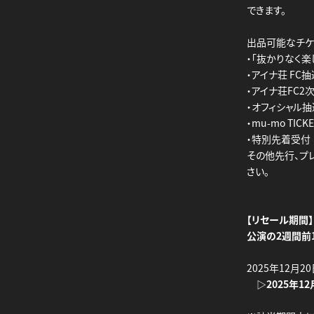
できます。
出品可能なチケ
・「抜かりなく楽
・アイナ荘 FC
・アイナ荘FC2
・オフィシャル
・mu-mo TIC
・特別先着受付
その他先行、プ
さい。
【リセール期間】
公演の2週間前1
2025年12月2
▷2025年12