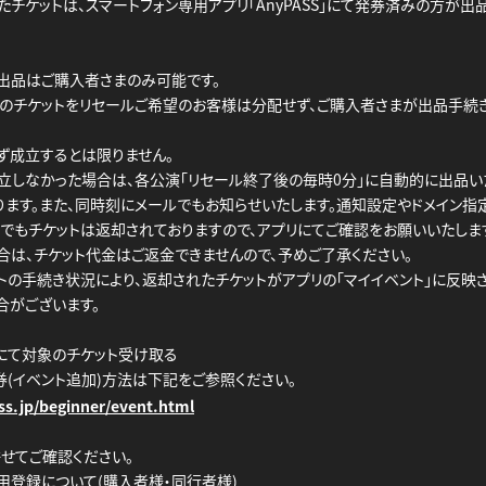
たチケットは、スマートフォン専用アプリ「AnyPASS」にて発券済みの方が出
出品はご購入者さまのみ可能です。
のチケットをリセールご希望のお客様は分配せず、ご購入者さまが出品手続き
ず成立するとは限りません。
立しなかった場合は、各公演「リセール終了後の毎時0分」に自動的に出品
ります。また、同時刻にメールでもお知らせいたします。通知設定やドメイン指
でもチケットは返却されておりますので、アプリにてご確認をお願いいたしま
合は、チケット代金はご返金できませんので、予めご了承ください。
トの手続き状況により、返却されたチケットがアプリの「マイイベント」に反映
合がございます。
SS」にて対象のチケット受け取る
券(イベント追加)方法は下記をご参照ください。
ss.jp/beginner/event.html
せてご確認ください。
の利用登録について(購入者様・同行者様)