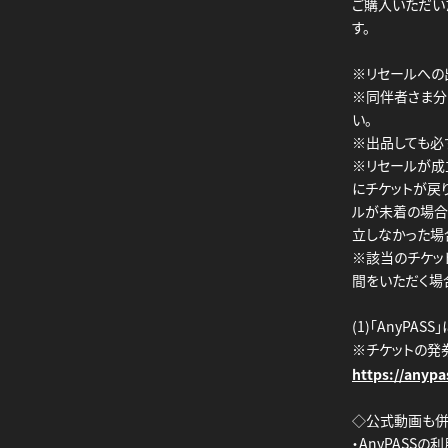
ご購入いただい
す。
※リセールへの
※同伴者さま分
い。
※出品しても必
※リセールが成
にチケットが戻
ルが未着の場合
立しなかった場
※該当のチケッ
間をいただく場
(1)「AnyPA
※チケットの発
https://anypa
◇公式動画も併
・AnyPASS