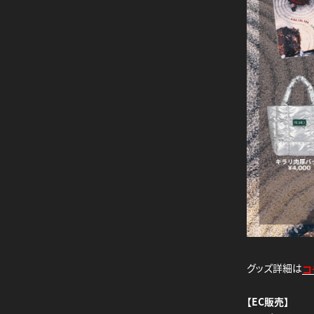
グッズ詳細は
コ
【EC販売】