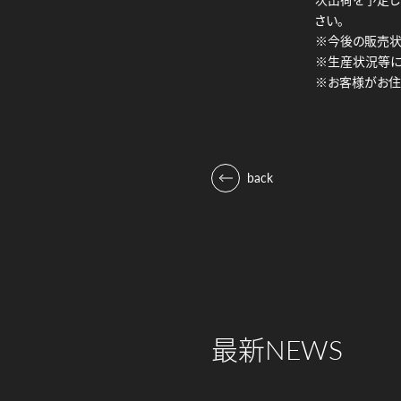
さい。
※今後の販売状
※生産状況等に
※お客様がお住
back
最新
NEWS