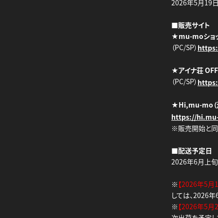
2026年5月19
■販売サイト
★mu-moショ
（PC/SP）
https
★アイナ荘 OFFI
（PC/SP）
https
★Hi,mu-mo
https://hi.mu
※販売開始と同
■配送予定日
2026年6月上
※
【2026年5月
しては、2026
※
【2026年5月
次出荷を予定し