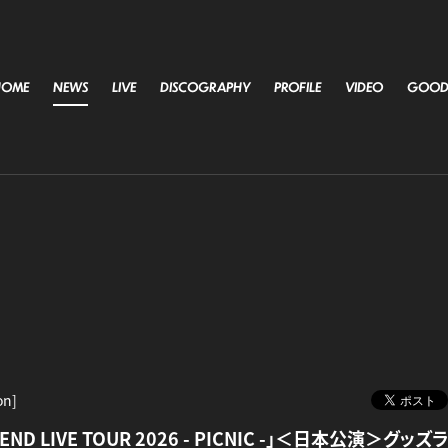
HOME
NEWS
LIVE
DISCOGRAPHY
PROFILE
VIDEO
GOOD
on]
E END LIVE TOUR 2026 - PICNIC -」＜日本公演＞グ