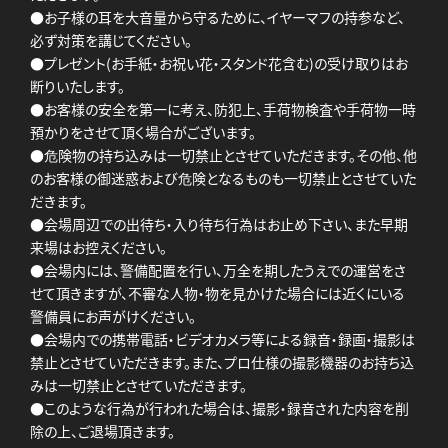
●お子様の耳を大音量から守るために、イヤーマフの持参など、
必ず対策を講じてください。
●プレゼント(お手紙・お祝い花・スタンド花含む)の受け取りはお
断りいたします。
●お客様の安全を第一に考え、防犯上、手荷物検査や手荷物一時
預かりをさせて頂く場合がございます。
●危険物の持ち込みは一切禁止とさせていただきます。その他、他
のお客様の御迷惑および危険となるものも一切禁止とさせていた
だきます。
●会場周辺での出待ち・入り待ち行為はお止め下さい、また早期
来場はお控えください。
●会場内には、警備配置を行い、万全を期したうえでの運営をさ
せて頂きますが、不審な人物・物を見かけた場合には近くにいる
警備員にお声がけください。
●会場内での携帯電話・ビデオカメラ等による録音・録画・撮影は
禁止とさせていただきます。また、プロ仕様の撮影機器のお持ち込
みは一切禁止とさせていただきます。
●このような行為が行われた場合は、撮影・録音された内容を削
除の上、ご退場頂きます。